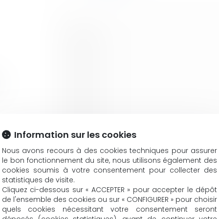
Information sur les cookies
Nous avons recours à des cookies techniques pour assurer
le bon fonctionnement du site, nous utilisons également des
cookies soumis à votre consentement pour collecter des
statistiques de visite.
Cliquez ci-dessous sur « ACCEPTER » pour accepter le dépôt
de l'ensemble des cookies ou sur « CONFIGURER » pour choisir
quels cookies nécessitant votre consentement seront
ation